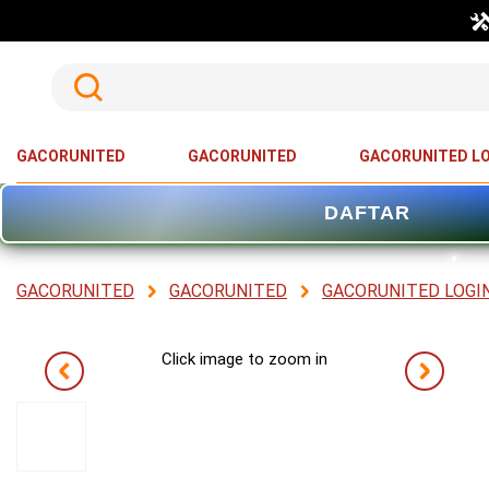
Search
GACORUNITED
GACORUNITED
GACORUNITED L
DAFTAR
GACORUNITED
GACORUNITED
GACORUNITED LOGI
Click image to zoom in