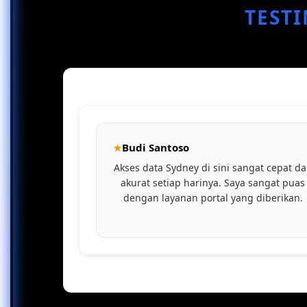
TEST
Budi Santoso
Akses data Sydney di sini sangat cepat d
akurat setiap harinya. Saya sangat puas
dengan layanan portal yang diberikan.