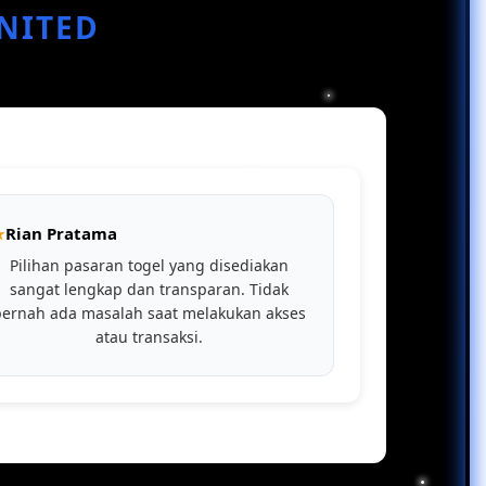
NITED
Rian Pratama
Pilihan pasaran togel yang disediakan
sangat lengkap dan transparan. Tidak
pernah ada masalah saat melakukan akses
atau transaksi.