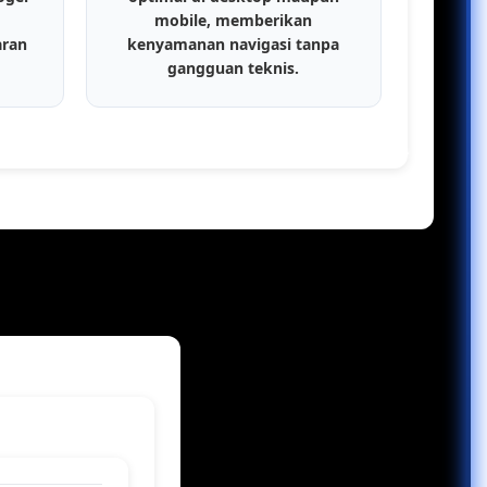
mobile, memberikan
aran
kenyamanan navigasi tanpa
gangguan teknis.