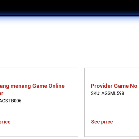
uang menang Game Online
Provider Game No 
ar
SKU: AGSML598
 AGSTB006
price
See price