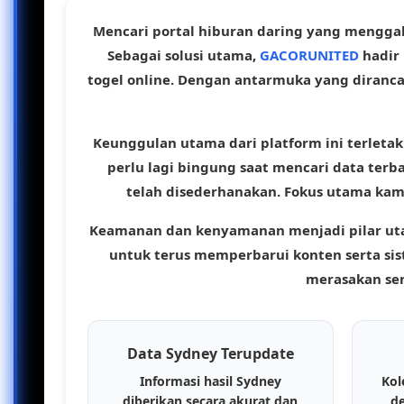
Mencari portal hiburan daring yang mengga
Sebagai solusi utama,
GACORUNITED
hadir 
togel online. Dengan antarmuka yang diranc
Keunggulan utama dari platform ini terletak
perlu lagi bingung saat mencari data terb
telah disederhanakan. Fokus utama kami
Keamanan dan kenyamanan menjadi pilar ut
untuk terus memperbarui konten serta sis
merasakan sen
Data Sydney Terupdate
Informasi hasil Sydney
Kol
diberikan secara akurat dan
de