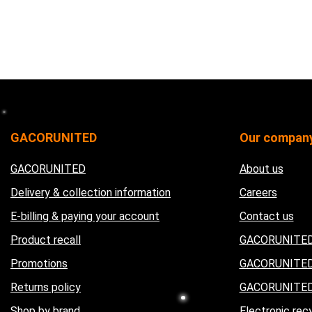
GACORUNITED
Our compan
GACORUNITED
About us
Delivery & collection information
Careers
E-billing & paying your account
Contact us
Product recall
GACORUNITED 
Promotions
GACORUNITED 
Returns policy
GACORUNITED
Shop by brand
Electronic recy