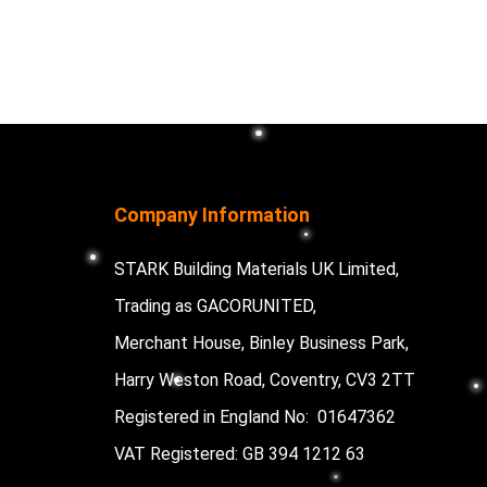
Company Information
STARK Building Materials UK Limited,
Trading as GACORUNITED,
Merchant House, Binley Business Park,
Harry Weston Road, Coventry, CV3 2TT
Registered in England No: 01647362
VAT Registered: GB 394 1212 63