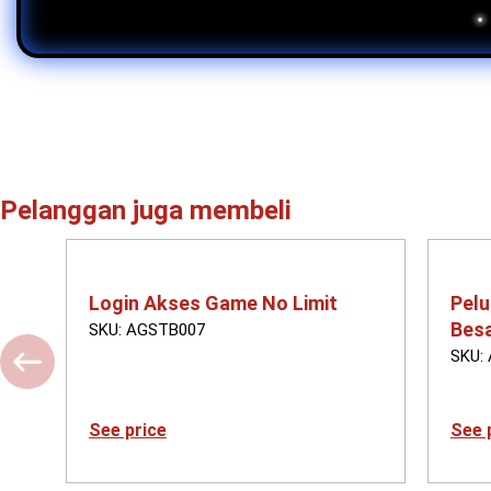
Pelanggan juga membeli
Login Akses Game No Limit
Pel
Bes
SKU: AGSTB007
ious
SKU:
See price
See 