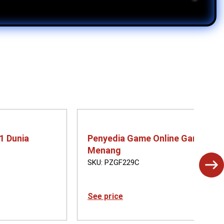
1 Dunia
Penyedia Game Online Gampang
Menang
SKU: PZGF229C
Ne
See price