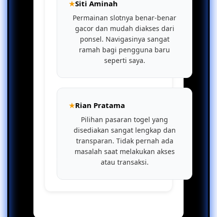
Siti Aminah
Permainan slotnya benar-benar
gacor dan mudah diakses dari
ponsel. Navigasinya sangat
ramah bagi pengguna baru
seperti saya.
Rian Pratama
Pilihan pasaran togel yang
disediakan sangat lengkap dan
transparan. Tidak pernah ada
masalah saat melakukan akses
atau transaksi.