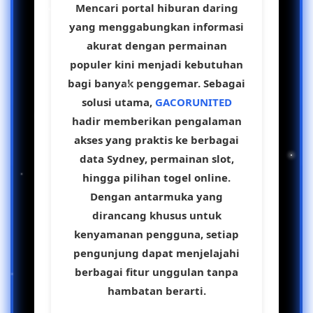
Mencari portal hiburan daring
yang menggabungkan informasi
akurat dengan permainan
populer kini menjadi kebutuhan
bagi banyak penggemar. Sebagai
solusi utama,
GACORUNITED
hadir memberikan pengalaman
akses yang praktis ke berbagai
data Sydney, permainan slot,
hingga pilihan togel online.
Dengan antarmuka yang
dirancang khusus untuk
kenyamanan pengguna, setiap
pengunjung dapat menjelajahi
berbagai fitur unggulan tanpa
hambatan berarti.