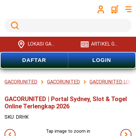
Search
LOKASI GACORUNITED
ARTIKEL GACORUNITED
DAFTAR
LOGIN
GACORUNITED
GACORUNITED
GACORUNITED LOGI
GACORUNITED | Portal Sydney, Slot & Togel
Online Terlengkap 2026
SKU: DRHK
Tap image to zoom in