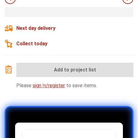
Next day delivery
Collect today
Add to project list
Please
sign in/register
to save items.